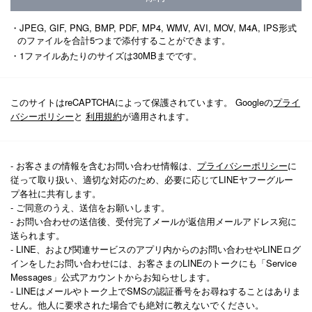
・JPEG, GIF, PNG, BMP, PDF, MP4, WMV, AVI, MOV, M4A, IPS形式
のファイルを合計5つまで添付することができます。
・1ファイルあたりのサイズは30MBまでです。
このサイトはreCAPTCHAによって保護されています。 Googleの
プライ
バシーポリシー
と
利用規約
が適用されます。
- お客さまの情報を含むお問い合わせ情報は、
プライバシーポリシー
に
従って取り扱い、適切な対応のため、必要に応じてLINEヤフーグルー
プ各社に共有します。
- ご同意のうえ、送信をお願いします。
- お問い合わせの送信後、受付完了メールが返信用メールアドレス宛に
送られます。
- LINE、および関連サービスのアプリ内からのお問い合わせやLINEログ
インをしたお問い合わせには、お客さまのLINEのトークにも「Service
Messages」公式アカウントからお知らせします。
- LINEはメールやトーク上でSMSの認証番号をお尋ねすることはありま
せん。他人に要求された場合でも絶対に教えないでください。